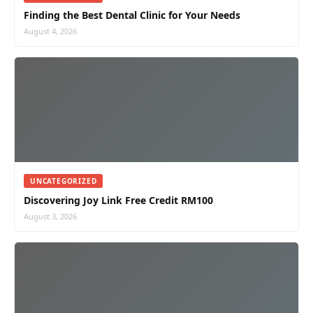
Finding the Best Dental Clinic for Your Needs
August 4, 2026
UNCATEGORIZED
Discovering Joy Link Free Credit RM100
August 3, 2026