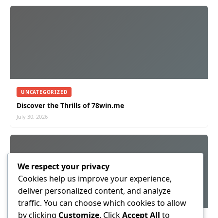
UNCATEGORIZED
Discover the Thrills of 78win.me
July 30, 2026
We respect your privacy
Cookies help us improve your experience,
deliver personalized content, and analyze
traffic. You can choose which cookies to allow
by clicking
Customize
. Click
Accept All
to