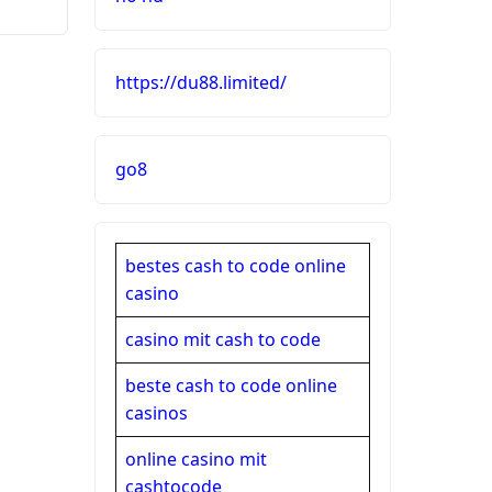
https://du88.limited/
go8
bestes cash to code online
casino
casino mit cash to code
beste cash to code online
casinos
online casino mit
cashtocode