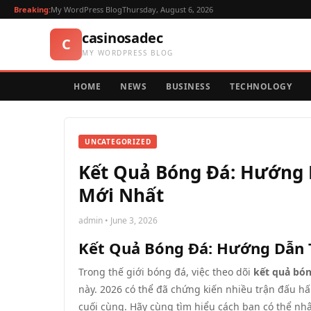
Breaking:
My WordPress Blog
Thursday, August 6, 2026
casinosadec
C
MY WORDPRESS BLOG
HOME
NEWS
BUSINESS
TECHNOLOGY
UNCATEGORIZED
Kết Quả Bóng Đá: Hướng
Mới Nhất
admin • June 3, 2026
Kết Quả Bóng Đá: Hướng Dẫn
Trong thế giới bóng đá, việc theo dõi
kết quả bó
này. 2026 có thể đã chứng kiến nhiều trận đấu 
cuối cùng. Hãy cùng tìm hiểu cách bạn có thể nh