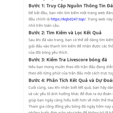
Bước 1: Truy Cập Nguồn Thông Tin Đá
Để bắt đầu, bạn nên tìm kiếm một trang web đáng
đầu chính là
https://kqbd247.top/
. Trang web này 
nhỏ trên toàn cầu.
Bước 2: Tìm Kiếm và Lọc Kết Quả
Sau khi đã vào trang, bạn có thể dễ dàng tìm ki
giải đấu vào thanh tìm kiếm để nhận được các thô
của đội bóng yêu thích.
Bước 3: Kiểm Tra Livescore bóng đá
Nếu bạn mong muốn theo dõi trận đấu đang diễn
theo dõi từng phút của trận đấu một cách trực tu
Bước 4: Phân Tích Kết Quả và Dự Đoá
Cuối cùng, sau khi nhận biết kết quả, bạn hãy dà
và các yếu tố ảnh hưởng khác để đưa ra dự đoán 
giúp bạn ngày càng hiểu biết hơn về môn thể tha
Tham gia cộng đồng yêu bóng đá ngày hôm nay và
những bước đơn giản như trên để không bỏ lỡ bất