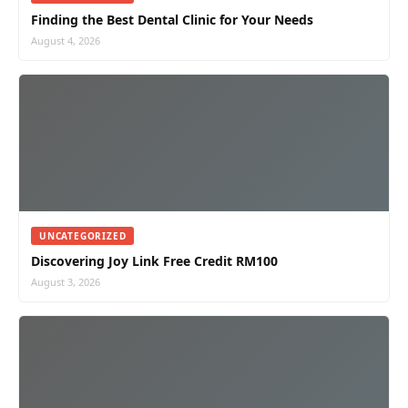
Finding the Best Dental Clinic for Your Needs
August 4, 2026
UNCATEGORIZED
Discovering Joy Link Free Credit RM100
August 3, 2026