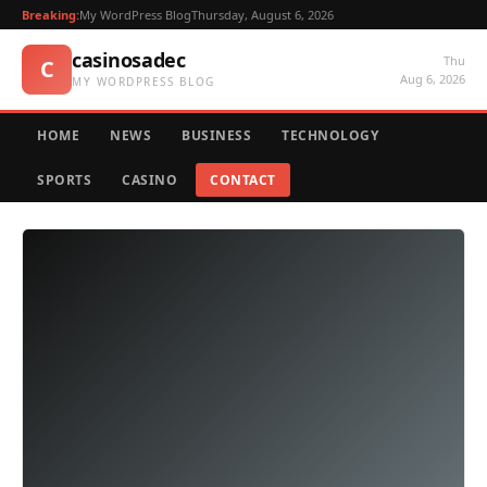
Breaking:
My WordPress Blog
Thursday, August 6, 2026
casinosadec
Thu
C
Aug 6, 2026
MY WORDPRESS BLOG
HOME
NEWS
BUSINESS
TECHNOLOGY
SPORTS
CASINO
CONTACT